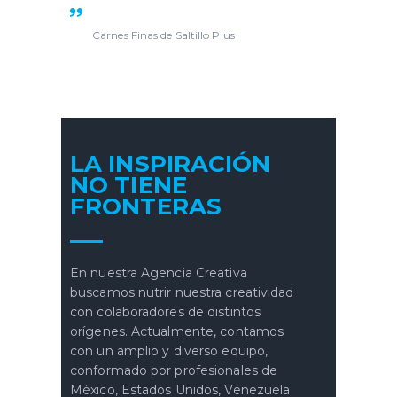
RUBÉN Y ASTRID
Carnes Finas de Saltillo Plus
LA INSPIRACIÓN
NO TIENE
FRONTERAS
En nuestra Agencia Creativa
buscamos nutrir nuestra creatividad
con colaboradores de distintos
orígenes. Actualmente, contamos
con un amplio y diverso equipo,
conformado por profesionales de
México, Estados Unidos, Venezuela