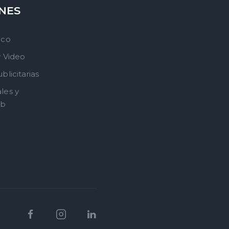
NES
ico
y Video
blicitarias
les y
eb